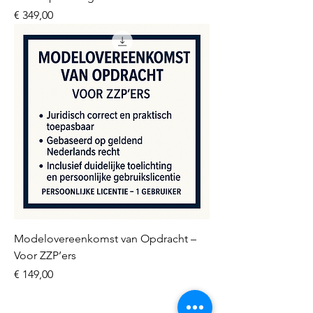
Prijs
€ 349,00
Modelovereenkomst van Opdracht –
Voor ZZP’ers
Prijs
€ 149,00