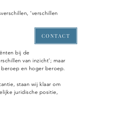
erschillen, ‘verschillen
CONTACT
ënten bij de
schillen van inzicht’; maar
r, beroep en hoger beroep.
antie, staan wij klaar om
jke juridische positie,