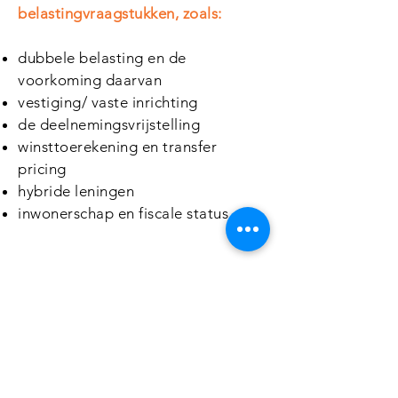
belastingvraagstukken, zoals:​
dubbele belasting en de
voorkoming daarvan
vestiging/ vaste inrichting
de deelnemingsvrijstelling
winsttoerekening en transfer
pricing
hybride leningen
inwonerschap en fiscale status
CONTACT
VLC
Fiscaal - Juridisch
Advies
Uw partner in fiscale en juridische zekerheid.