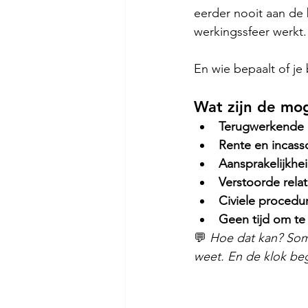
eerder nooit aan de b
werkingssfeer werkt.
En wie bepaalt of je 
Wat zijn de mog
Terugwerkende 
Rente en incass
Aansprakelijkh
Verstoorde rela
Civiele procedu
Geen tijd om te
💬 
Hoe dat kan? Somm
weet. En de klok beg