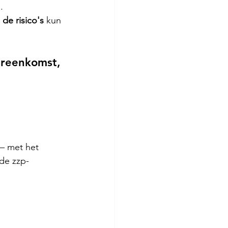
.
de risico's
 kun 
ereenkomst, 
— met het 
 de zzp-