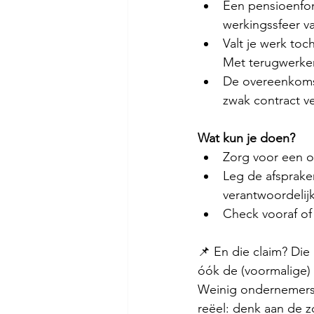
Een pensioenfond
werkingssfeer va
Valt je werk toc
Met terugwerken
De overeenkomst
zwak contract ve
Wat kun je doen?
Zorg voor een ov
Leg de afspraken
verantwoordelij
Check vooraf of 
📌 En die claim? Die
óók de (voormalige) 
Weinig ondernemers 
reëel: denk aan de z