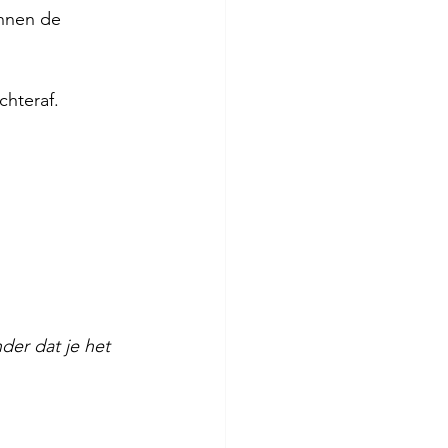
innen de 
chteraf.
er dat je het 