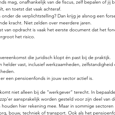
s mag, onafhankelijk van de fiscus, zelf bepalen of jij b
lt, en toetst dat vaak achteraf.
h onder de verplichtstelling? Dan krijg je alsnog een fors
de kracht. Niet zelden over meerdere jaren.
 van opdracht is vaak het eerste document dat het fond
rgroot het risico.
ereenkomst die juridisch klopt én past bij de praktijk.
 helder vast, inclusief werkzaamheden, zelfstandigheid 
kheden.
er een pensioenfonds in jouw sector actief is.
 komt niet alleen bij de “werkgever” terecht. In bepaalde
zzp’er aansprakelijk worden gesteld voor zijn deel van 
houden hier rekening mee. Maar in sommige sectoren is
org, bouw, techniek of transport. Ook als het pensioenfo