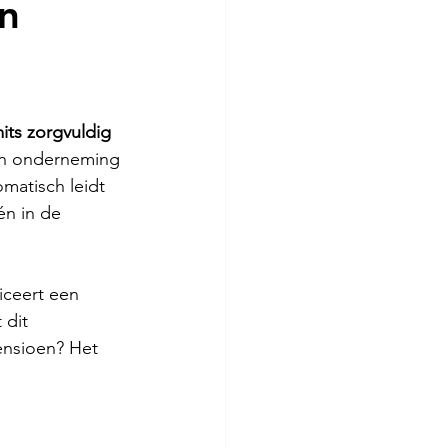
an
its zorgvuldig 
n onderneming 
matisch leidt 
n in de 
ficeert een 
 dit 
ensioen? Het 