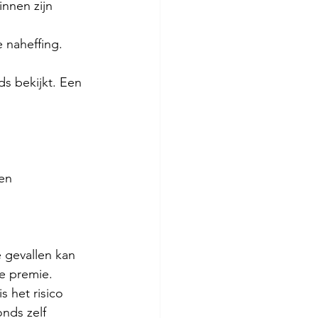
innen zijn 
e naheffing. 
s bekijkt. Een 
en 
 gevallen kan 
de premie.
 het risico 
nds zelf 