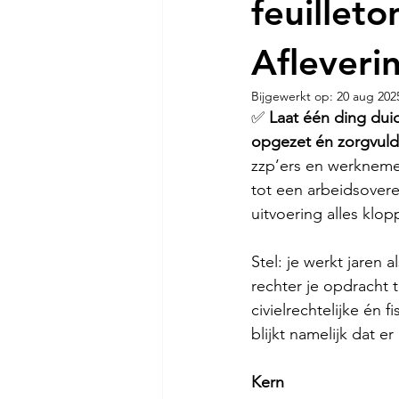
feuillet
Afleveri
Bijgewerkt op:
20 aug 202
✅ 
Laat één ding duid
opgezet én zorgvuld
zzp’ers en werknemer
tot een arbeidsover
uitvoering alles klo
Stel: je werkt jaren a
rechter je opdracht t
civielrechtelijke én
blijkt namelijk dat 
Kern