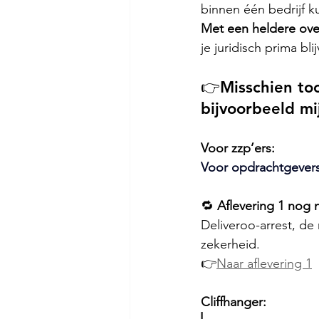
binnen één bedrijf k
Met een heldere over
je juridisch prima bl
👉Misschien to
bijvoorbeeld m
Voor zzp’ers:
Voor opdrachtgevers
🔁 
Aflevering 1 nog 
Deliveroo-arrest, de
zekerheid.
👉
Naar aflevering 1
Cliffhanger: